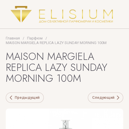
PUPA
Thomas
MILANO
Kosmala
TIFFANY
Главная
/
Парфюм
/
Tiziana
MAISON MARGIELA REPLICA LAZY SUNDAY MORNING 100M
Terenzi
MAISON MARGIELA
Tom
REPLICA LAZY SUNDAY
Ford
MORNING 100M
TOP
PERFUMER
Предыдущий
Следующий
U
V
X
Y
Z
UNIQUE'E
V
Xerjoff
Yves
ZARKOPERF