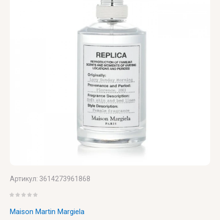
LUXURY
Canto
Saint
ZILLI
Laurent
VALMONT
ZOEVA
VERONIQUE
GABAI
Versace
Vertus
Victoria's
Secret
VIKTOR
& ROLF
Артикул:
3614273961868
VILHELM
PARFUMERIE
Maison Martin Margiela