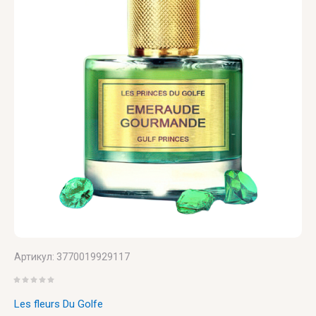
Versace
Vertus
Victoria's
Secret
VIKTOR
& ROLF
VILHELM
PARFUMERIE
Vince
Camuto
Артикул:
3770019929117
Les fleurs Du Golfe