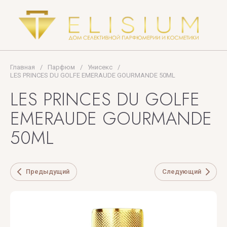
Tiziana
Terenzi
Tom
Ford
Главная
/
Парфюм
/
Унисекс
/
TOP
LES PRINCES DU GOLFE EMERAUDE GOURMANDE 50ML
PERFUMER
LES PRINCES DU GOLFE
U
V
X
Y
Z
EMERAUDE GOURMANDE
50ML
UNIQUE'E
V
Xerjoff
Yves
ZARKOPERF
LUXURY
Canto
Saint
ZILLI
Laurent
Предыдущий
Следующий
VALMONT
ZOEVA
VERONIQUE
GABAI