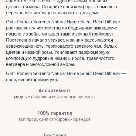
ароматом. Уют в нем — одна из самых больших
ценностей мира. Создайте свой комфорт с помощью
нереального искрящегося аромата для дома.
Gritti Pomelo Sorrento Natural Home Scent Reed Diffuser
раскрывается искрометными бодрящими аккордами:
помело с хвойными акцентами и сочный грейпфрут.
Постепенно начало утихает, и за ним рассыпаются
освежающие ноты терпковатого зеленого чая, белых
цветов и нежной розы. Усиливают парфюмерную
композицию пудровые нюансы ириса, травянистого
ветивера и многослойной амбры.
Gritti Pomelo Sorrento Natural Home Scent Reed Diffuser —
свой
,
неповторимый
уют
.
Ассортимент
модные новинки и изысканные ароматы
100% гарантия
вся продукция от мировых брендов
Доставка