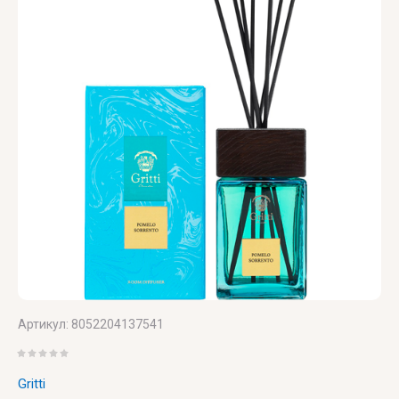
LUXURY
Canto
Saint
ZILLI
Laurent
VALMONT
ZOEVA
VERONIQUE
GABAI
Versace
Vertus
Victoria's
Secret
VIKTOR
& ROLF
Артикул:
8052204137541
VILHELM
PARFUMERIE
Gritti