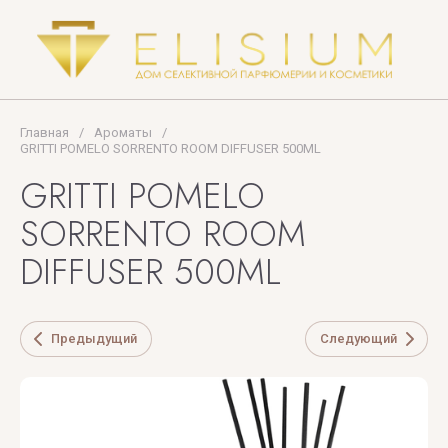
PUPA
Thomas
MILANO
Kosmala
TIFFANY
Главная
/
Ароматы
/
Tiziana
GRITTI POMELO SORRENTO ROOM DIFFUSER 500ML
Terenzi
GRITTI POMELO
Tom
SORRENTO ROOM
Ford
DIFFUSER 500ML
TOP
PERFUMER
Предыдущий
Следующий
U
V
X
Y
Z
UNIQUE'E
V
Xerjoff
Yves
ZARKOPERF