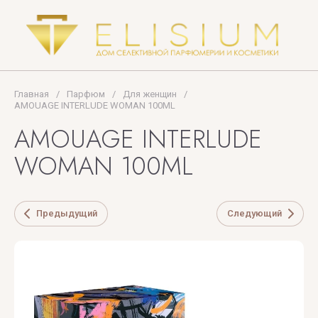
Terenzi
Tom
Ford
TOP
Главная
/
Парфюм
/
Для женщин
/
AMOUAGE INTERLUDE WOMAN 100ML
PERFUMER
AMOUAGE INTERLUDE
U
V
X
Y
Z
WOMAN 100ML
UNIQUE'E
V
Xerjoff
Yves
ZARKOPERF
LUXURY
Canto
Saint
Предыдущий
Следующий
ZILLI
Laurent
VALMONT
ZOEVA
VERONIQUE
GABAI