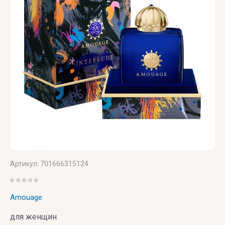
Versace
Vertus
Victoria's
Secret
VIKTOR
& ROLF
VILHELM
PARFUMERIE
Vince
Артикул:
701666315124
Camuto
Amouage
для женщин